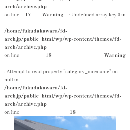
arch/archive.php
on line
17
Warning
: Undefined array key 0 in
/home/fukudakawara/fd-
arch.jp/public_html/wp/wp-content/themes/fd-
arch/archive.php
on line
18
Warning
: Attempt to read property "category_nicename" on
null in
/home/fukudakawara/fd-
arch.jp/public_html/wp/wp-content/themes/fd-
arch/archive.php
on line
18