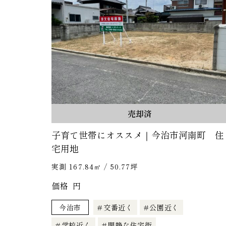
売却済
子育て世帯にオススメ｜今治市河南町 住
宅用地
実測 167.84㎡ / 50.77坪
価格
円
今治市
交番近く
公園近く
学校近く
閑静な住宅街