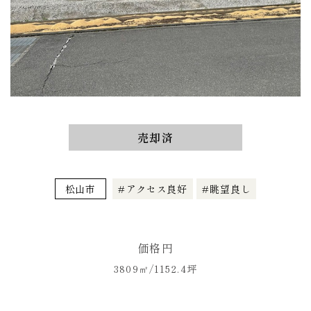
売却済
松山市
アクセス良好
眺望良し
価格
円
3809㎡/1152.4坪