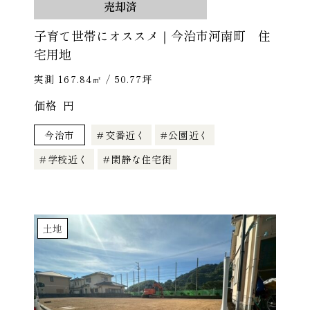
売却済
子育て世帯にオススメ｜今治市河南町 住
宅用地
実測 167.84㎡ / 50.77坪
価格
円
今治市
交番近く
公園近く
学校近く
閑静な住宅街
土地