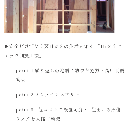
▶安全だけでなく翌日からの生活も守る 「Hiダイナ
ミック制震工法」
point 1 繰り返しの地震に効果を発揮・高い制震
効果
point 2 メンテナンスフリー
point 3 低コストで設置可能・ 住まいの損傷
リスクを大幅に軽減